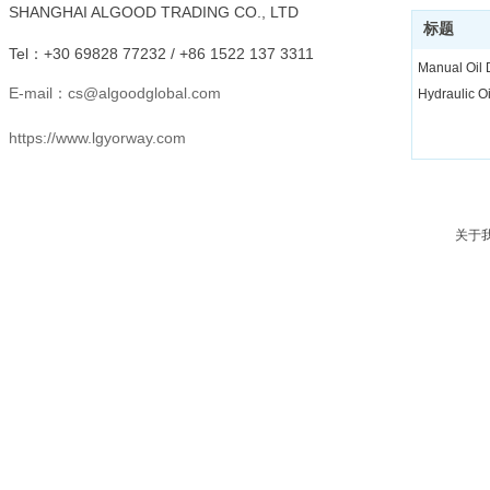
SHANGHAI ALGOOD TRADING CO., LTD
标题
Tel：
+30 69828 77232 /
+86 1522 137 3311
Manual Oil
E-mail：
cs@algoodglobal.com
Hydraulic O
https://www.lgyorway.com
关于